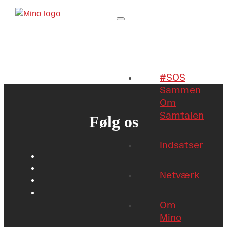
#SOS
Sammen
Om
Samtalen
Følg os
Indsatser
Netværk
Om
Mino