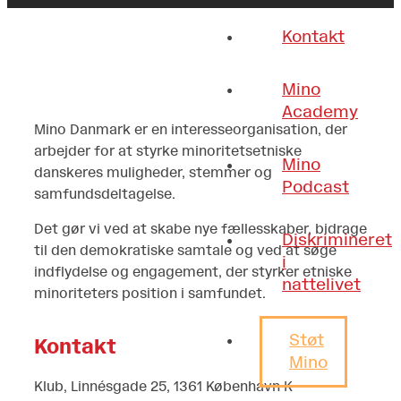
Kontakt
Mino
Academy
Mino Danmark er en interesseorganisation, der
arbejder for at styrke minoritetsetniske
Mino
danskeres muligheder, stemmer og
Podcast
samfundsdeltagelse.
Det gør vi ved at skabe nye fællesskaber, bidrage
Diskrimineret
til den demokratiske samtale og ved at søge
i
indflydelse og engagement, der styrker etniske
nattelivet
minoriteters position i samfundet.
Støt
Kontakt
Mino
Klub, Linnésgade 25, 1361 København K