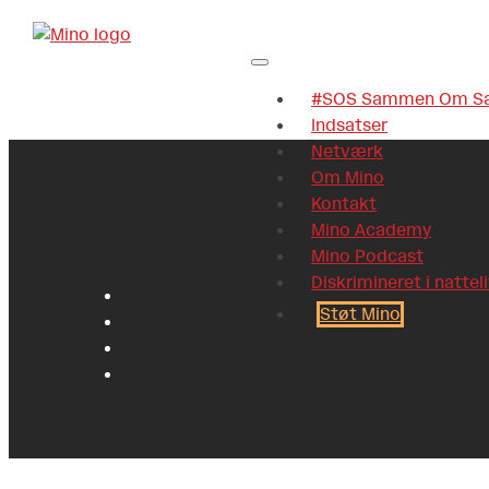
#SOS Sammen Om Sa
Indsatser
Netværk
Om Mino
Kontakt
Mino Academy
Mino Podcast
Diskrimineret i nattel
Støt Mino