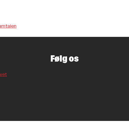
mtalen
Følg os
ivet