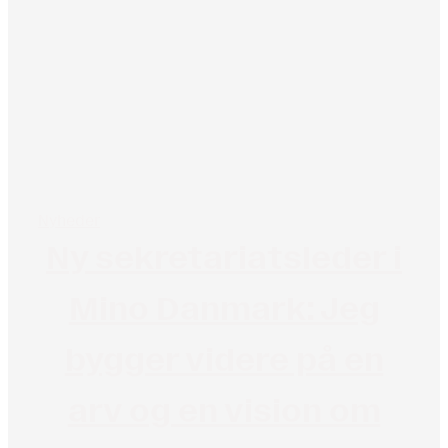
Nyheder
Ny sekretariatsleder i
Mino Danmark: Jeg
bygger videre på en
arv og en vision om