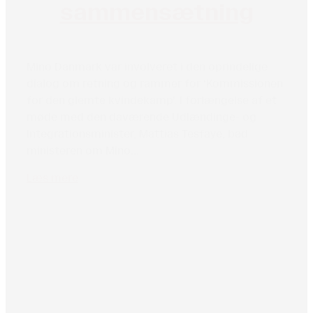
sammensætning
Mino Danmark var involveret i den oprindelige
dialog om retning og rammer for ‘Kommissionen
for den glemte kvindekamp’. I forlængelse af et
møde med den daværende Udlændinge- og
Integrationsminister, Mattias Tesfaye, bad
ministeren om Mino...
Læs mere