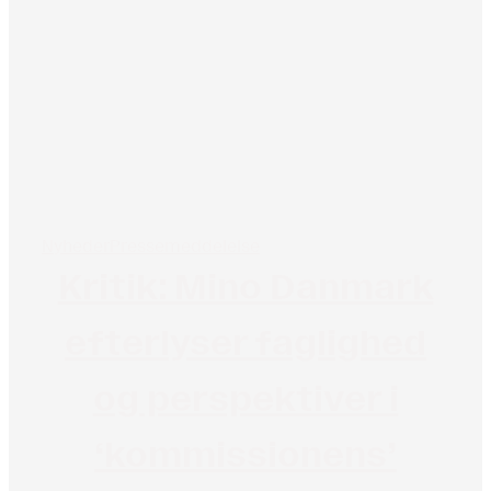
Nyheder
Pressemeddelelse
Kritik: Mino Danmark
efterlyser faglighed
og perspektiver i
‘kommissionens’