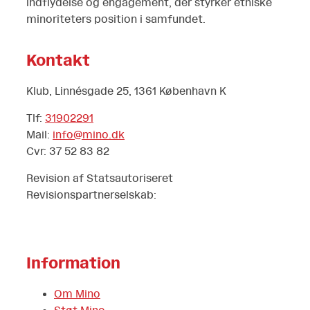
indflydelse og engagement, der styrker etniske
minoriteters position i samfundet.
Kontakt
Klub, Linnésgade 25, 1361 København K
Tlf:
31902291
Mail:
info@mino.dk
Cvr: 37 52 83 82
Revision af Statsautoriseret
Revisionspartnerselskab:
Information
Om Mino