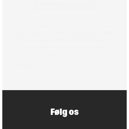
fællesskabet
Igennem de seneste to år, har Sama Sadat Ben
Haddou været en dedikeret medarbejder i Mino
Danmark, som projektleder på Kultur og Events. I
2022 er hun tiltrådt som ny sekretariatsleder i
Mino Danmark. Sama...
Læs mere
Load more (44)
Følg os