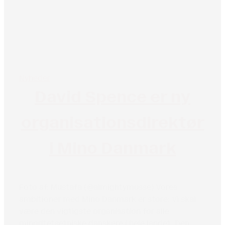
Nyheder
David Spence er ny
organisationsdirektør
i Mino Danmark
Foto af: Mustafa (@almightymusse) Vores
ambitioner med Mino Danmark er store: Vi skal
være den vigtigste organisation for alle
minoritetsetniske danskere i hele landet. Den