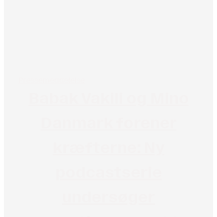
Pressemeddelelse
Babak Vakili og Mino
Danmark forener
kræfterne: Ny
podcastserie
undersøger