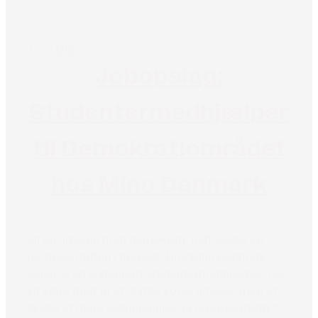
Job i Mino
Jobopslag:
Studentermedhjælper
til Demokratiområdet
hos Mino Danmark
Vil du arbejde med demokrati, deltagelse og
repræsentation i praksis? Hos Mino Danmark
søger vi en engageret studentermedhjælper, der
vil være med til at styrke vores arbejde med at
skabe et mere inkluderende og repræsentativt...