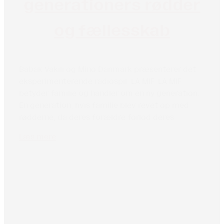
generationers rødder
og fællesskab
Babak Vakili og Mino Danmark præsenterer det
eksperimenterende radiospil: LA MIF. LA MIF
betyder familie og handler om en ny generation.
En generation, hvis familie blev revet op med
rødderne, da deres forældre forlod deres...
Læs mere