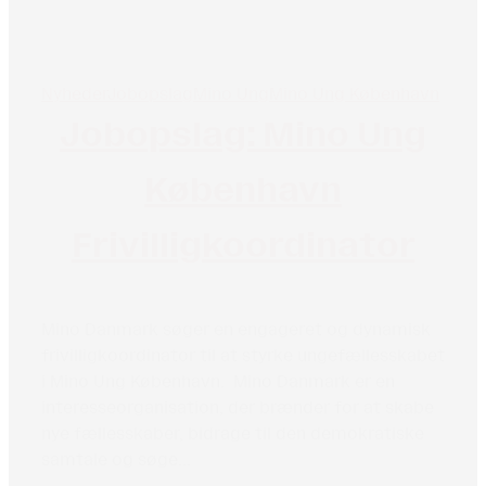
Nyheder
Jobopslag
Mino Ung
Mino Ung København
Jobopslag: Mino Ung
København
Frivilligkoordinator
Mino Danmark søger en engageret og dynamisk
frivilligkoordinator til at styrke ungefællesskabet
i Mino Ung København. Mino Danmark er en
interesseorganisation, der brænder for at skabe
nye fællesskaber, bidrage til den demokratiske
samtale og søge...