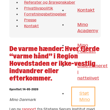
Referater og årsregnskaber
Privatlivspolitik
Kontakt
Forretningsbetingelser
Presse
Mino
Kontakt
Academy
Mino
De varme hænder: Hver fjerde
Podcast
“varme hånd” i Regíon
Hovedstaden er ikke-vestlig
Diskrimineret
indvandrer eller
i
efterkommer.
nattelivet
Oprettet: 14-05-2020
Støt
Mino
Mino Danmark
I en ny
rapport
fra Statens Serum Institut med