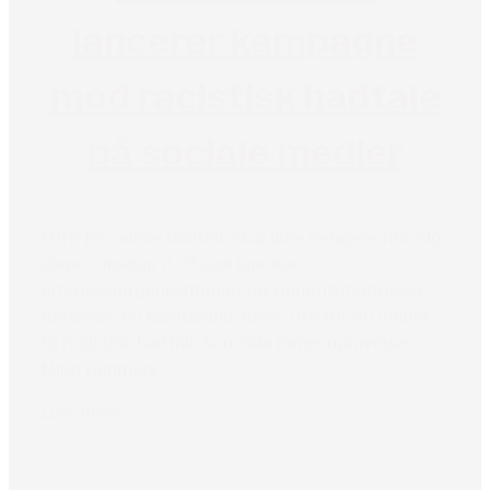
lancerer kampagne
mod racistisk hadtale
på sociale medier
Ofre for online hadtale skal ikke længere føle sig
alene. Onsdag d. 17. juni lancerer
interesseorganisationen for minoritetsetniske
danskere en kampagne, hvor ofre for og vidner
til racistisk hadtale kan dele deres oplevelser.
Mino Danmark...
Læs mere