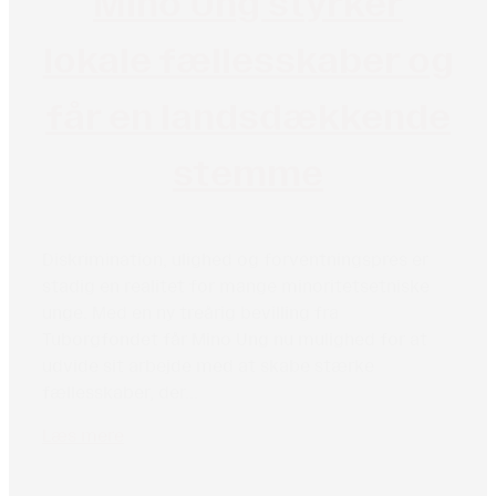
Mino Ung styrker
lokale fællesskaber og
får en landsdækkende
stemme
Diskrimination, ulighed og forventningspres er
stadig en realitet for mange minoritetsetniske
unge. Med en ny treårig bevilling fra
Tuborgfondet får Mino Ung nu mulighed for at
udvide sit arbejde med at skabe stærke
fællesskaber, der...
Læs mere