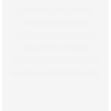
Danmark og Dansk
Live præsenterer
idékatalog for øget
minoritetsetnisk
repræsentation i den
danske musikbranche
Mino Danmark og Dansk Live har siden 2020
arbejdet på en større kvalitativ kortlægning af,
hvilke strukturelle barrierer der ekskluderer
minoritetsetniske unge fra at tage del i den