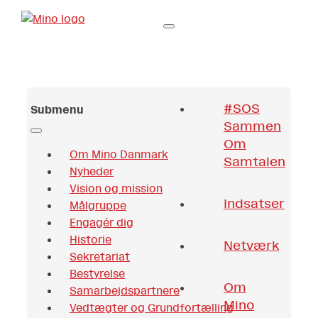
#SOS
Submenu
Sammen
Om
Om Mino Danmark
Samtalen
Nyheder
Vision og mission
Indsatser
Målgruppe
Engagér dig
Historie
Netværk
Sekretariat
Bestyrelse
Om
Samarbejdspartnere
Mino
Vedtægter og Grundfortælling