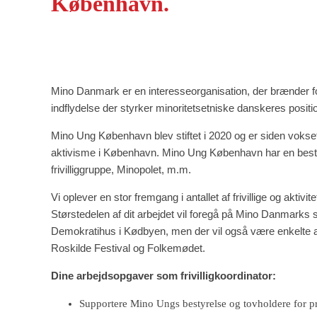
København.
Mino Danmark er en interesseorganisation, der brænder fo
indflydelse der styrker minoritetsetniske danskeres positi
Mino Ung København blev stiftet i 2020 og er siden vokset ti
aktivisme i København. Mino Ung København har en bestyr
frivilliggruppe, Minopolet, m.m.
Vi oplever en stor fremgang i antallet af frivillige og aktivi
Størstedelen af dit arbejdet vil foregå på Mino Danmark
Demokratihus i Kødbyen, men der vil også være enkelte a
Roskilde Festival og Folkemødet.
Dine arbejdsopgaver som frivilligkoordinator:
Supportere Mino Ungs bestyrelse og tovholdere for 