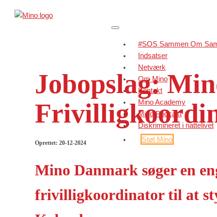
#SOS Sammen Om Sam
Indsatser
Netværk
Jobopslag: Mi
Om Mino
Kontakt
Mino Academy
Frivilligkoordi
Mino Podcast
Diskrimineret i nattelivet
Støt Mino
Oprettet: 20-12-2024
Mino Danmark søger en en
frivilligkoordinator til at