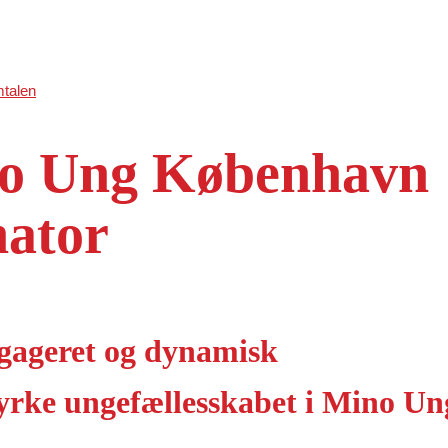
talen
no Ung København
nator
gageret og dynamisk
 styrke ungefællesskabet i Mino Un