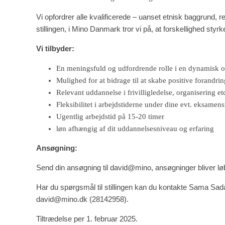
Vi opfordrer alle kvalificerede – uanset etnisk baggrund, re
stillingen, i Mino Danmark tror vi på, at forskellighed styr
Vi tilbyder:
En meningsfuld og udfordrende rolle i en dynamisk o
Mulighed for at bidrage til at skabe positive forandri
Relevant uddannelse i frivilligledelse, organisering e
Fleksibilitet i arbejdstiderne under dine evt. eksamen
Ugentlig arbejdstid på 15-20 timer
løn afhængig af dit uddannelsesniveau og erfaring
Ansøgning:
Send din ansøgning til david@mino, ansøgninger bliver l
Har du spørgsmål til stillingen kan du kontakte Sama 
david@mino.dk (28142958).
Tiltrædelse per 1. februar 2025.