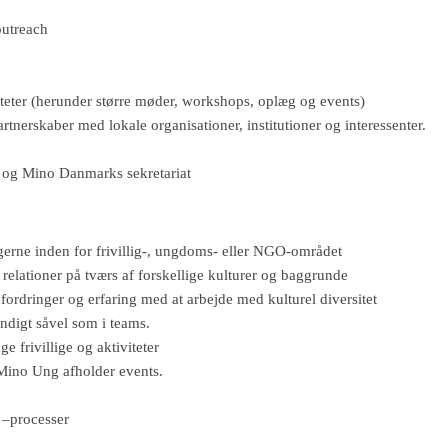
outreach
iteter (herunder større møder, workshops, oplæg og events)
tnerskaber med lokale organisationer, institutioner og interessenter.
og Mino Danmarks sekretariat
 gerne inden for frivillig-, ungdoms- eller NGO-området
elationer på tværs af forskellige kulturer og baggrunde
rdringer og erfaring med at arbejde med kulturel diversitet
tændigt såvel som i teams.
e frivillige og aktiviteter
r Mino Ung afholder events.
 –processer