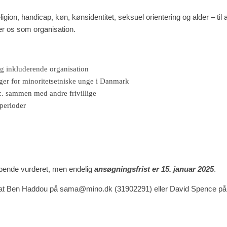
ligion, handicap, køn, kønsidentitet, seksuel orientering og alder – til 
ker os som organisation.
g inkluderende organisation
nger for minoritetsetniske unge i Danmark
tc. sammen med andre frivillige
sperioder
øbende vurderet, men endelig
ansøgningsfrist er 15. januar 2025
.
Sadat Ben Haddou på sama@mino.dk (31902291) eller David Spence på