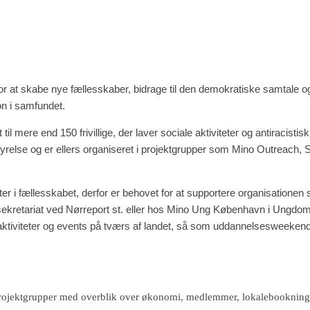
r at skabe nye fællesskaber, bidrage til den demokratiske samtale 
on i samfundet.
l mere end 150 frivillige, der laver sociale aktiviteter og antiracistisk
else og er ellers organiseret i projektgrupper som Mino Outreach,
teter i fællesskabet, derfor er behovet for at supportere organisationen s
s sekretariat ved Nørreport st. eller hos Mino Ung København i Ungd
ktiviteter og events på tværs af landet, så som uddannelsesweekend
projektgrupper med overblik over økonomi, medlemmer, lokalebookning