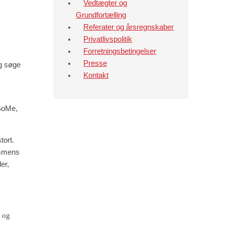
Vedtægter og
Grundfortælling
Referater og årsregnskaber
Privatlivspolitik
Forretningsbetingelser
Presse
og søge
Kontakt
 SoMe,
tort.
ommens
er,
 og