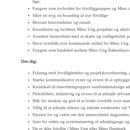
lign.
Fungere som tovholder for frivilliggruppen og Mino 
Sikre en tryg on-boarding af nye frivillige
Besvare henvendelser og emails
Koordinere og facilitere Mino Ung projekter og aktiv
Assistere bestyrelsen med at skabe og vedligeholde par
Have overblik over kommunale måltal for Mino Ung.
Fungere som bindeled mellem Mino Ung København 
Om dig:
Erfaring med frivilligledelse og projektkoordinering,
Stærke kommunikative evner og evnen til at opbygge r
Kendskab til minoritetsgruppers samfundsmæssige udfo
Fleksibilitet, initiativrig og evnen til at arbejde selvs
Blik for struktur og god til at holde overblik over mang
Villig til at arbejde aftener og enkelte weekender nå
Passion for og viden om den antiracistiske dagsorden
Sans for orden og systematisering af arbejdsgange og
Du er ikke frivillig i Mino Ung eller Mino Danmark