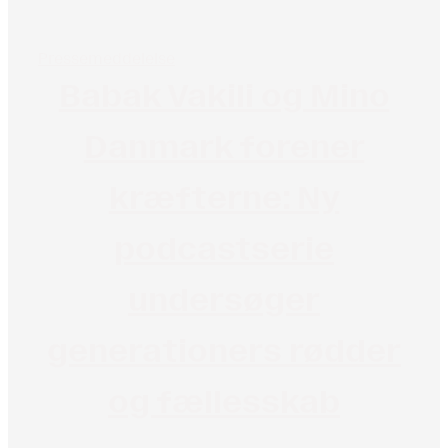
Pressemeddelelse
Babak Vakili og Mino
Danmark forener
kræfterne: Ny
podcastserie
undersøger
generationers rødder
og fællesskab