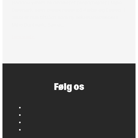
Haddou været en dedikeret medarbejder i Mino
Danmark, som projektleder på Kultur og Events. I
2022 er hun tiltrådt som ny sekretariatsleder i
Mino Danmark. Sama...
Læs mere
Load more (44)
Følg os