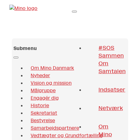
#SOS
Submenu
Sammen
Om
Om Mino Danmark
Samtalen
Nyheder
Vision og mission
Indsatser
Målgruppe
Engagér dig
Historie
Netværk
Sekretariat
Bestyrelse
Om
Samarbejdspartnere
Mino
Vedtægter og Grundfortælling