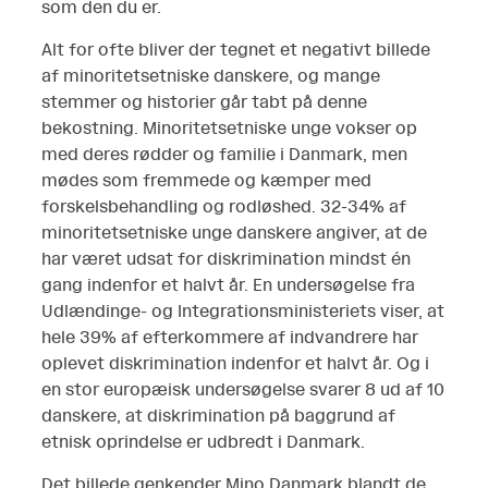
som den du er.
Alt for ofte bliver der tegnet et negativt billede
af minoritetsetniske danskere, og mange
stemmer og historier går tabt på denne
bekostning. Minoritetsetniske unge vokser op
med deres rødder og familie i Danmark, men
mødes som fremmede og kæmper med
forskelsbehandling og rodløshed. 32-34% af
minoritetsetniske unge danskere angiver, at de
har været udsat for diskrimination mindst én
gang indenfor et halvt år. En undersøgelse fra
Udlændinge- og Integrationsministeriets viser, at
hele 39% af efterkommere af indvandrere har
oplevet diskrimination indenfor et halvt år. Og i
en stor europæisk undersøgelse svarer 8 ud af 10
danskere, at diskrimination på baggrund af
etnisk oprindelse er udbredt i Danmark.
Det billede genkender Mino Danmark blandt de