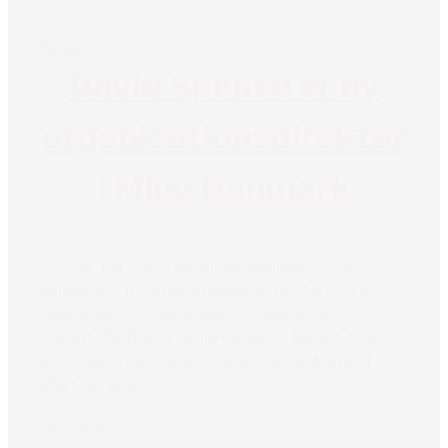
Nyheder
David Spence er ny
organisationsdirektør
i Mino Danmark
Foto af: Mustafa (@almightymusse) Vores
ambitioner med Mino Danmark er store: Vi skal
være den vigtigste organisation for alle
minoritetsetniske danskere i hele landet. Den
udvikling kræver god ledelse, og derfor er vi
ufattelig stolte...
Læs mere