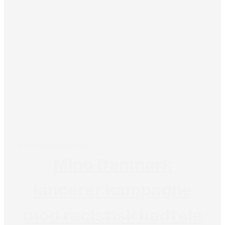
Pressemeddelelse
Mino Danmark
lancerer kampagne
mod racistisk hadtale