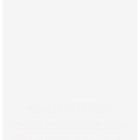
Mino Ung
Nyheder
Pressemeddelelse
Mino Ung
Mino Ung styrker
lokale fællesskaber og
får en landsdækkende