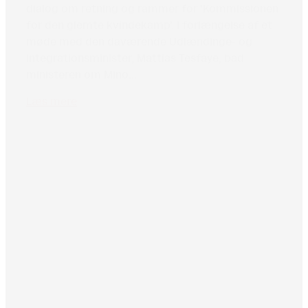
dialog om retning og rammer for ‘Kommissionen
for den glemte kvindekamp’. I forlængelse af et
møde med den daværende Udlændinge- og
Integrationsminister, Mattias Tesfaye, bad
ministeren om Mino...
Læs mere