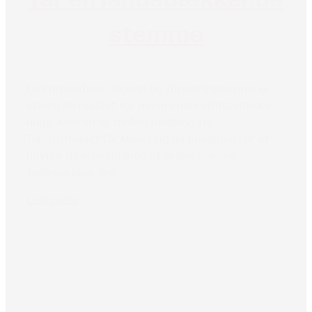
stemme
Diskrimination, ulighed og forventningspres er
stadig en realitet for mange minoritetsetniske
unge. Med en ny treårig bevilling fra
Tuborgfondet får Mino Ung nu mulighed for at
udvide sit arbejde med at skabe stærke
fællesskaber, der...
Læs mere