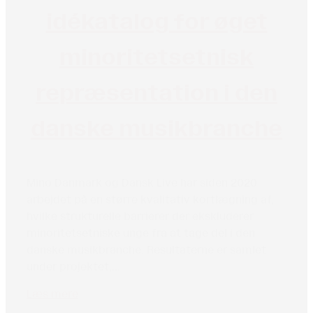
idékatalog for øget
minoritetsetnisk
repræsentation i den
danske musikbranche
Mino Danmark og Dansk Live har siden 2020
arbejdet på en større kvalitativ kortlægning af,
hvilke strukturelle barrierer der ekskluderer
minoritetsetniske unge fra at tage del i den
danske musikbranche. Resultaterne er samlet
under projektet,...
Læs mere