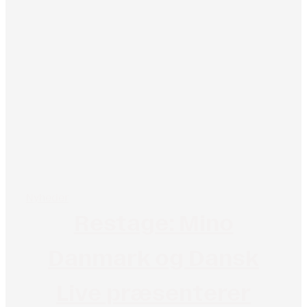
Nyheder
Restage: Mino
Danmark og Dansk
Live præsenterer