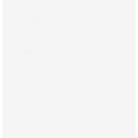
Babak Vakili og Mino Danmark præsenterer det
eksperimenterende radiospil: LA MIF. LA MIF
betyder familie og handler om en ny generation.
En generation, hvis familie blev revet op med
rødderne, da deres forældre forlod deres...
Læs mere