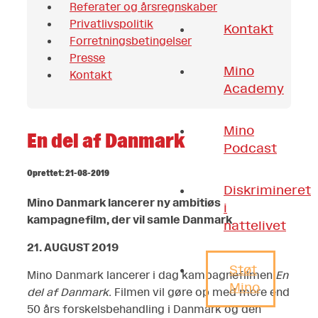
Referater og årsregnskaber
Privatlivspolitik
Kontakt
Forretningsbetingelser
Presse
Mino
Kontakt
Academy
Mino
En del af Danmark
Podcast
Oprettet: 21-08-2019
Diskrimineret
Mino Danmark lancerer ny ambitiøs
i
kampagnefilm, der vil samle Danmark
nattelivet
21. AUGUST 2019
Støt
Mino Danmark lancerer i dag kampagnefilmen
En
Mino
del af Danmark.
Filmen vil gøre op med mere end
50 års forskelsbehandling i Danmark og den