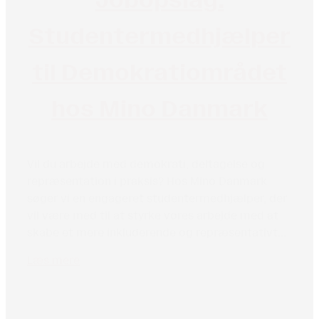
Studentermedhjælper
til Demokratiområdet
hos Mino Danmark
Vil du arbejde med demokrati, deltagelse og
repræsentation i praksis? Hos Mino Danmark
søger vi en engageret studentermedhjælper, der
vil være med til at styrke vores arbejde med at
skabe et mere inkluderende og repræsentativt...
Læs mere