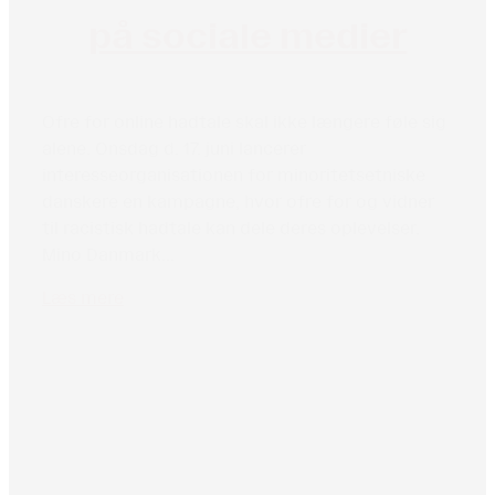
på sociale medier
Ofre for online hadtale skal ikke længere føle sig
alene. Onsdag d. 17. juni lancerer
interesseorganisationen for minoritetsetniske
danskere en kampagne, hvor ofre for og vidner
til racistisk hadtale kan dele deres oplevelser.
Mino Danmark...
Læs mere