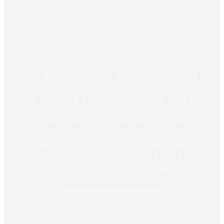
Nyheder
Ny sekretariatsleder i
Mino Danmark: Jeg
bygger videre på en
arv og en vision om
fællesskabet
Igennem de seneste to år, har Sama Sadat Ben