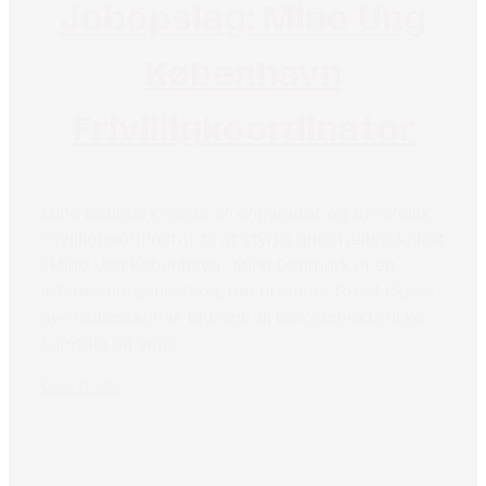
Jobopslag: Mino Ung
København
Frivilligkoordinator
Mino Danmark søger en engageret og dynamisk
frivilligkoordinator til at styrke ungefællesskabet
i Mino Ung København. Mino Danmark er en
interesseorganisation, der brænder for at skabe
nye fællesskaber, bidrage til den demokratiske
samtale og søge...
Læs mere