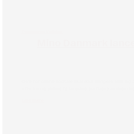
Pressemeddelelse
Mino Danmark lance
Ofre for online hadtale skal ikke længere føle sig
ofre for og vidner til racistisk hadtale kan dele d
Læs mere