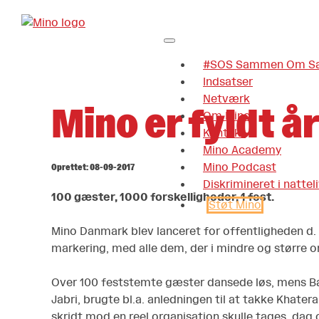
#SOS Sammen Om Sa
Indsatser
Netværk
Mino er fyldt å
Om Mino
Kontakt
Mino Academy
Mino Podcast
Oprettet: 08-09-2017
Diskrimineret i nattel
100 gæster, 1000 forskelligheder, 1 fest.
Støt Mino
Mino Danmark blev lanceret for offentligheden d. 8
markering, med alle dem, der i mindre og større
Over 100 feststemte gæster dansede løs, mens Babak
Jabri, brugte bl.a. anledningen til at takke Khate
skridt mod en reel organisation skulle tages, dag o