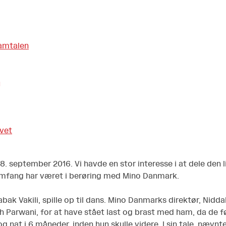
mtalen
r
ivet
. september 2016. Vi havde en stor interesse i at dele den li
 omfang har været i berøring med Mino Danmark.
 Vakili, spille op til dans. Mino Danmarks direktør, Niddal
rah Parwani, for at have stået last og brast med ham, da de f
g nat i 6 måneder, inden hun skulle videre. I sin tale, nævnt