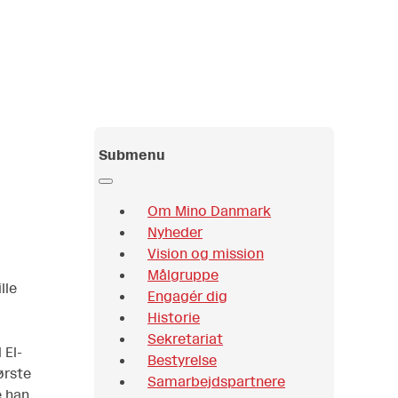
Submenu
Om Mino Danmark
Nyheder
Vision og mission
Målgruppe
lle
Engagér dig
Historie
Sekretariat
 El-
Bestyrelse
ørste
Samarbejdspartnere
e han