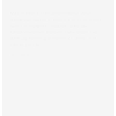
Foto af: Mustafa (@almightymusse) Vores
ambitioner med Mino Danmark er store: Vi skal
være den vigtigste organisation for alle
minoritetsetniske danskere i hele landet. Den
udvikling kræver god ledelse, og derfor er vi
ufattelig stolte...
Læs mere