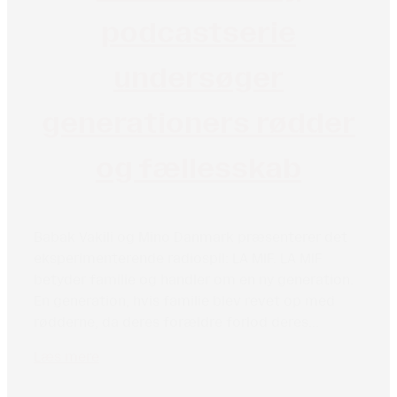
podcastserie
undersøger
generationers rødder
og fællesskab
Babak Vakili og Mino Danmark præsenterer det
eksperimenterende radiospil: LA MIF. LA MIF
betyder familie og handler om en ny generation.
En generation, hvis familie blev revet op med
rødderne, da deres forældre forlod deres...
Læs mere