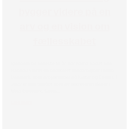
bygger videre på en
arv og en vision om
fællesskabet
Igennem de seneste to år, har Sama Sadat Ben
Haddou været en dedikeret medarbejder i Mino
Danmark, som projektleder på Kultur og Events. I
2022 er hun tiltrådt som ny sekretariatsleder i
Mino Danmark. Sama...
Læs mere