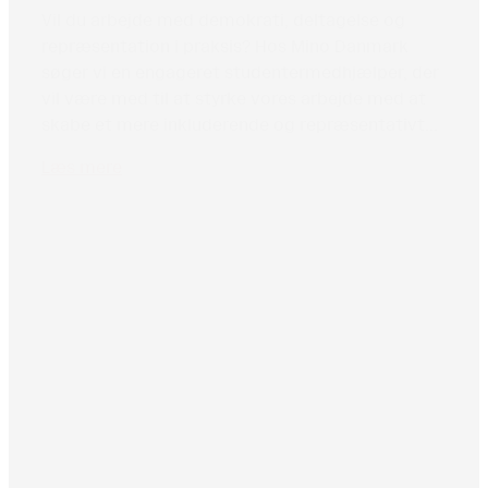
Vil du arbejde med demokrati, deltagelse og
repræsentation i praksis? Hos Mino Danmark
søger vi en engageret studentermedhjælper, der
vil være med til at styrke vores arbejde med at
skabe et mere inkluderende og repræsentativt...
Læs mere