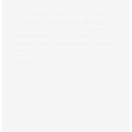
Mino Danmark og Dansk Live har siden 2020
arbejdet på en større kvalitativ kortlægning af,
hvilke strukturelle barrierer der ekskluderer
minoritetsetniske unge fra at tage del i den
danske musikbranche. Resultaterne er samlet
under projektet,...
Læs mere