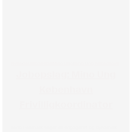
Nyheder
Jobopslag
Mino Ung
Mino Ung København
Jobopslag: Mino Ung
København
Frivilligkoordinator
Mino Danmark søger en engageret og dynamisk