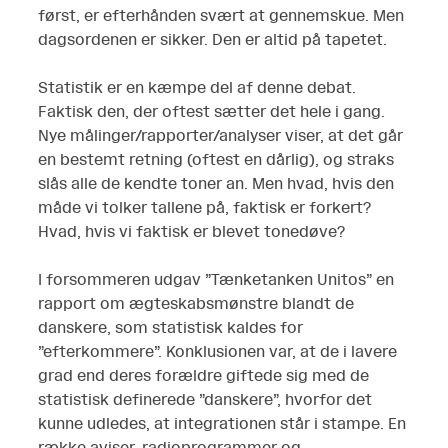
først, er efterhånden svært at gennemskue. Men
dagsordenen er sikker. Den er altid på tapetet.
Statistik er en kæmpe del af denne debat.
Faktisk den, der oftest sætter det hele i gang.
Nye målinger/rapporter/analyser viser, at det går
en bestemt retning (oftest en dårlig), og straks
slås alle de kendte toner an. Men hvad, hvis den
måde vi tolker tallene på, faktisk er forkert?
Hvad, hvis vi faktisk er blevet tonedøve?
I forsommeren udgav ”Tænketanken Unitos” en
rapport om ægteskabsmønstre blandt de
danskere, som statistisk kaldes for
”efterkommere”. Konklusionen var, at de i lavere
grad end deres forældre giftede sig med de
statistisk definerede ”danskere”, hvorfor det
kunne udledes, at integrationen står i stampe. En
række aviser, radioprogrammer og