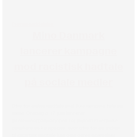
Pressemeddelelse
Mino Danmark
lancerer kampagne
mod racistisk hadtale
på sociale medier
Ofre for online hadtale skal ikke længere føle sig
alene. Onsdag d. 17. juni lancerer
interesseorganisationen for minoritetsetniske
danskere en kampagne, hvor ofre for og vidner
til racistisk hadtale kan dele deres oplevelser.