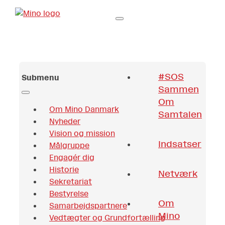
#SOS
Submenu
Sammen
Om
Om Mino Danmark
Samtalen
Nyheder
Vision og mission
Indsatser
Målgruppe
Engagér dig
Historie
Netværk
Sekretariat
Bestyrelse
Om
Samarbejdspartnere
Mino
Vedtægter og Grundfortælling