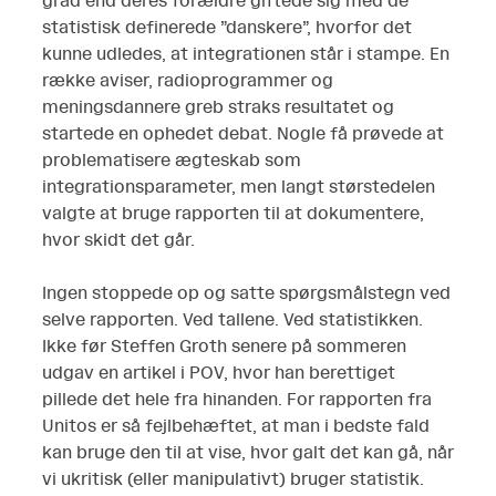
grad end deres forældre giftede sig med de
statistisk definerede ”danskere”, hvorfor det
kunne udledes, at integrationen står i stampe. En
række aviser, radioprogrammer og
meningsdannere greb straks resultatet og
startede en ophedet debat. Nogle få prøvede at
problematisere ægteskab som
integrationsparameter, men langt størstedelen
valgte at bruge rapporten til at dokumentere,
hvor skidt det går.
Ingen stoppede op og satte spørgsmålstegn ved
selve rapporten. Ved tallene. Ved statistikken.
Ikke før Steffen Groth senere på sommeren
udgav en artikel i POV, hvor han berettiget
pillede det hele fra hinanden. For rapporten fra
Unitos er så fejlbehæftet, at man i bedste fald
kan bruge den til at vise, hvor galt det kan gå, når
vi ukritisk (eller manipulativt) bruger statistik.