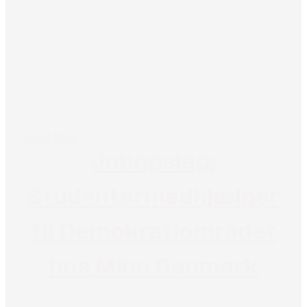
Job i Mino
Jobopslag:
Studentermedhjælper
til Demokratiområdet
hos Mino Danmark