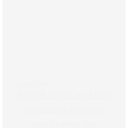
Pressemeddelelse
Babak Vakili og Mino
Danmark forener
kræfterne: Ny