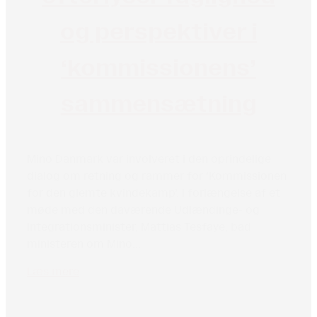
og perspektiver i
‘kommissionens’
sammensætning
Mino Danmark var involveret i den oprindelige
dialog om retning og rammer for ‘Kommissionen
for den glemte kvindekamp’. I forlængelse af et
møde med den daværende Udlændinge- og
Integrationsminister, Mattias Tesfaye, bad
ministeren om Mino...
Læs mere