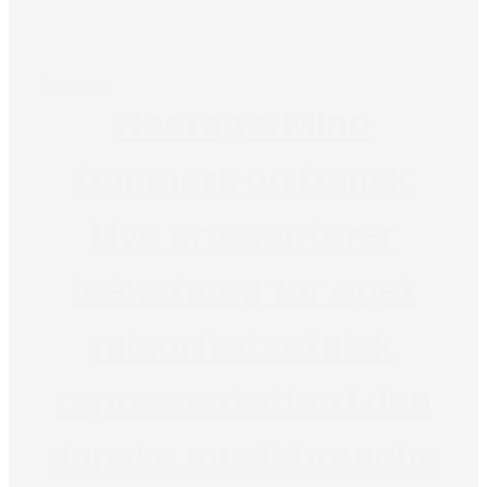
Nyheder
Restage: Mino
Danmark og Dansk
Live præsenterer
idékatalog for øget
minoritetsetnisk
repræsentation i den
danske musikbranche