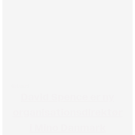
Nyheder
David Spence er ny
organisationsdirektør
i Mino Danmark