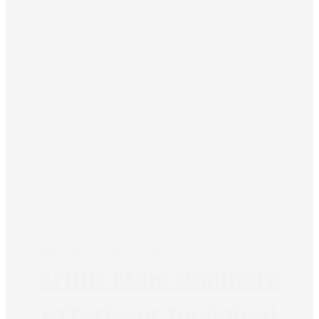
Nyheder
Pressemeddelelse
Kritik: Mino Danmark
efterlyser faglighed