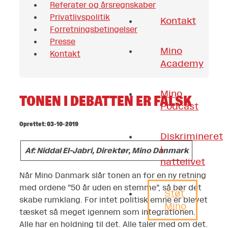
Referater og årsregnskaber
Privatlivspolitik
Kontakt
Forretningsbetingelser
Presse
Mino
Kontakt
Academy
Mino
TONEN I DEBATTEN ER FALSK
Podcast
Oprettet: 03-10-2019
Diskrimineret
i
Af: Niddal El-Jabri, Direktør, Mino Danmark
nattelivet
Når Mino Danmark slår tonen an for en ny retning
med ordene ”50 år uden en stemme”, så bør det
Støt
skabe rumklang. For intet politisk emne er blevet
Mino
tæsket så meget igennem som integrationen.
Alle har en holdning til det. Alle taler med om det.