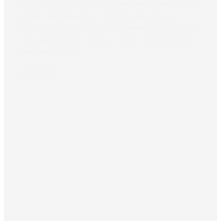
frivilligkoordinator til at styrke ungefællesskabet
i Mino Ung København. Mino Danmark er en
interesseorganisation, der brænder for at skabe
nye fællesskaber, bidrage til den demokratiske
samtale og søge...
Læs mere