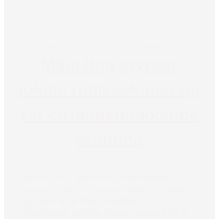
Mino Ung
Nyheder
Pressemeddelelse
Mino Ung
Mino Ung styrker
lokale fællesskaber og
får en landsdækkende
stemme
Diskrimination, ulighed og forventningspres er
stadig en realitet for mange minoritetsetniske
unge. Med en ny treårig bevilling fra
Tuborgfondet får Mino Ung nu mulighed for at